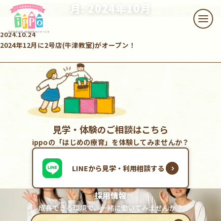
本文へスキップ
月: 2024年10月
メニ
2024.10.24
2024年12月に2号店(牛津教室)がオープン！
見学・体験のご相談はこちら
ippoの「はじめの療育」を体験してみませんか？
LINEから見学・利用相談する
採用情報
成長できる環境で、一緒に働いてみませんか？