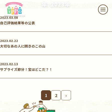
本文へスキップ
年: 2023年
メニ
2023.03.08
自己評価結果等の公表
2023.02.22
大切なあの人に💌きのこの山
2023.02.13
サプライズ節分！宝はどこだ？！
1
2
›