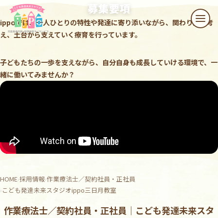
本文へスキップ
募集要項
ippoでは、一人ひとりの特性や
発達に寄り添いながら、
関わり方を考
メニ
え、土台から支えていく
療育を行っています。
子どもたちの一歩を支えながら、
自分自身も成長していける環境で、
一
緒に働いてみませんか？
HOME
採用情報
作業療法士／契約社員・正社員
こども発達未来スタジオippo三日月教室
作業療法士／契約社員・正社員｜こども発達未来スタ