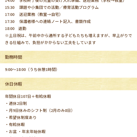
14:00 学校終了後の児童の受け入れ準備、送迎業務（学校→教室）
15:30 課題や小集団での活動／療育活動プログラム
17:00 送迎業務（教室→自宅）
17:30 保護者様への連絡ノート記入、書類作成
18:00 退勤
※土日祝は、午前中から通所する子どもたちも増えますが、早上がりで
きる仕組みで、負担がかからない工夫をしています
勤務時間
9:00～18:00（うち休憩1時間）
休日休暇
年間休日107日＋有給休暇
・週休2日制
・月9日休みのシフト制（2月のみ8日）
・希望休制度あり
・有給休暇
・お盆 ・年末年始休暇