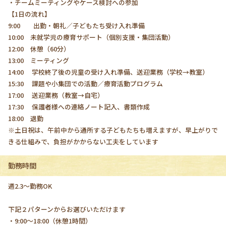
・チームミーティングやケース検討への参加
【1日の流れ】
9:00 出勤・朝礼／子どもたち受け入れ準備
10:00 未就学児の療育サポート（個別支援・集団活動）
12:00 休憩（60分）
13:00 ミーティング
14:00 学校終了後の児童の受け入れ準備、送迎業務（学校→教室）
15:30 課題や小集団での活動／療育活動プログラム
17:00 送迎業務（教室→自宅）
17:30 保護者様への連絡ノート記入、書類作成
18:00 退勤
※土日祝は、午前中から通所する子どもたちも増えますが、早上がりで
きる仕組みで、負担がかからない工夫をしています
勤務時間
週2.3〜勤務OK
下記２パターンからお選びいただけます
・9:00〜18:00（休憩1時間）