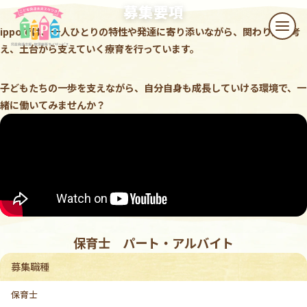
本文へスキップ
募集要項
ippoでは、一人ひとりの特性や
発達に寄り添いながら、
関わり方を考
メニ
え、土台から支えていく
療育を行っています。
子どもたちの一歩を支えながら、
自分自身も成長していける環境で、
一
緒に働いてみませんか？
保育士 パート・アルバイト
募集職種
保育士