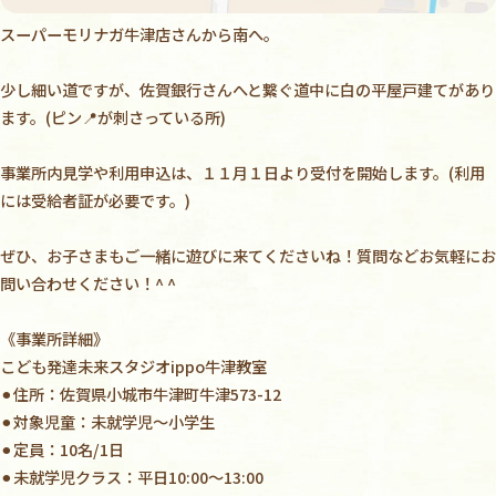
スーパーモリナガ牛津店さんから南へ。
少し細い道ですが、佐賀銀行さんへと繋ぐ道中に白の平屋戸建てがあり
ます。(ピン
📍が刺さっている所)
事業所内見学や利用申込は、１１月１日より受付を開始します。(利用
には受給者証が必要です。)
ぜひ、お子さまもご一緒に遊びに来てくださいね！質問などお気軽にお
問い合わせください！^ ^
《事業所詳細》
こども発達未来スタジオippo牛津教室
⚫︎住所：佐賀県小城市牛津町牛津573-12
⚫︎対象児童：未就学児〜小学生
⚫︎定員：10名/1日
⚫︎未就学児クラス：平日10:00〜13:00