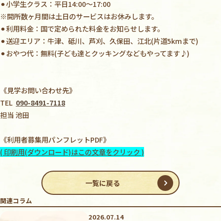
⚫︎小学生クラス：平日14:00〜17:00
※開所数ヶ月間は土日のサービスはお休みします。
⚫︎利用料金：国で定められた料金をお知らせします。
⚫︎送迎エリア：牛津、砥川、芦刈、久保田、江北(片道5kmまで)
⚫︎おやつ代：無料(子ども達とクッキングなどもやってます♪)
《見学お問い合わせ先》
TEL
090-8491-7118
担当 池田
《利用者募集用パンフレットPDF》
( 印刷用(ダウンロード)はこの文章をクリック )
一覧に戻る
関連コラム
2026.07.14