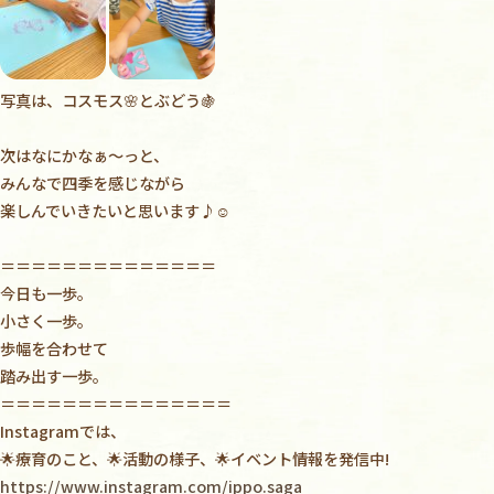
写真は、コスモス🌸とぶどう🍇
次はなにかなぁ〜っと、
みんなで四季を感じながら
楽しんでいきたいと思います♪☺️
＝＝＝＝＝＝＝＝＝＝＝＝＝＝
今日も一歩。
小さく一歩。
歩幅を合わせて
踏み出す一歩。
＝＝＝＝＝＝＝＝＝＝＝＝＝＝＝
Instagram
では、
🌟
療育のこと、
🌟
活動の様子、
🌟
イベント情報を発信中
!
https://www.instagram.com/ippo.saga