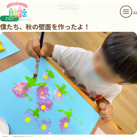
本文へスキップ
コラム
2022.08.31
メニ
ブログ
僕たち、秋の壁面を作ったよ！