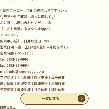
👆
是非フォローして他の投稿も見て下さい
☺️
\\
見学や利用相談、求人に関して
//
お気軽にお問い合わせください
🏝
《こども発達未来スタジオ
ippo
》
〒
845-0032
佐賀県小城市三日月町金田
1209-1
営業日
月〜金・土日祝
(
お盆年末年始を除く
)
営業時間
9:00
〜
18:00
tel. 0952-37-6993
fax. 0952-37-6994
mail. info@ippo-saga.com
学習指導｜生活訓練｜対人支援｜母子療育
就労体験｜地域交流｜臨床美術｜季節行事
子育相談｜機能訓練｜社会体験｜課外体験
一覧に戻る
関連コラム